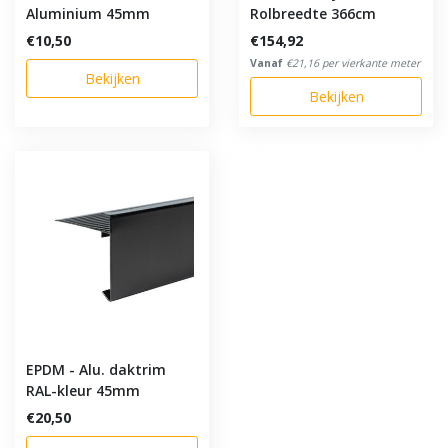
Aluminium 45mm
Rolbreedte 366cm
€10,50
€154,92
Vanaf
€21,16 per vierkante meter
Bekijken
Bekijken
EPDM - Alu. daktrim
RAL-kleur 45mm
€20,50