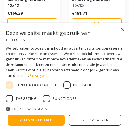
12x12
15x15
€166,29
€181,71
Bekijken
Bekijken
×
Deze website maakt gebruik van
cookies.
Klantenservice
We gebruiken cookies om inhoud en advertenties te personaliseren
en om ons verkeer te analyseren. We delen ook informatie over uw
Mijn account
gebruik van onze site met onze advertentie- en analysepartners, die
Categorieën
deze kunnen combineren met andere informatie die je aan hen
Contactgegevens
heeft verstrekt of die zij hebben verzameld door jouw gebruik van
hun diensten.
Privacybeleid
STRIKT NOODZAKELIJK
PRESTATIE
© Copyright 2026 - Houthandel Schrijver | Realisatie
Ladsgo.online
Algemene voorwaarden
|
Disclaimer
|
Privacy Policy
|
Sitemap
|
RSS
TARGETING
FUNCTIONEEL
Feed
DETAILS WEERGEVEN
ALLES ACCEPTEREN
ALLES AFWIJZEN