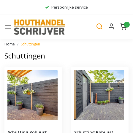
Persoonlijke service
Ruim assortiment
0
Gratis bezorgd*
Home
Schuttingen
Schuttingen
Schutting Robuust
Schutting Robuust