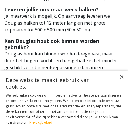
Leveren jullie ook maatwerk balken?
Ja, maatwerk is mogelijk. Op aanvraag leveren we
Douglas balken tot 12 meter lang en met grote
kopmaten tot 500 x 500 mm (50 x 50 cm).
Kan Douglas hout ook binnen worden
gebruikt?
Douglas hout kan binnen worden toegepast, maar
door het hogere vocht- en harsgehalte is het minder
geschikt voor binnentoepassingen dan andere
×
houtsoorten.
Deze website maakt gebruik van
cookies.
Klantenservice
We gebruiken cookies om inhoud en advertenties te personaliseren
en om ons verkeer te analyseren. We delen ook informatie over uw
Mijn account
gebruik van onze site met onze advertentie- en analysepartners, die
Categorieën
deze kunnen combineren met andere informatie die je aan hen
Contactgegevens
heeft verstrekt of die zij hebben verzameld door jouw gebruik van
hun diensten.
Privacybeleid