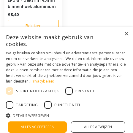
EPDM - Daktrim 45mm
binnenhoek aluminium
€8,40
Bekijken
×
Deze website maakt gebruik van
cookies.
Klantenservice
We gebruiken cookies om inhoud en advertenties te personaliseren
en om ons verkeer te analyseren. We delen ook informatie over uw
Mijn account
gebruik van onze site met onze advertentie- en analysepartners, die
Categorieën
deze kunnen combineren met andere informatie die je aan hen
Contactgegevens
heeft verstrekt of die zij hebben verzameld door jouw gebruik van
hun diensten.
Privacybeleid
STRIKT NOODZAKELIJK
PRESTATIE
© Copyright 2026 - Houthandel Schrijver | Realisatie
Ladsgo.online
Algemene voorwaarden
|
Disclaimer
|
Privacy Policy
|
Sitemap
|
RSS
TARGETING
FUNCTIONEEL
Feed
DETAILS WEERGEVEN
ALLES ACCEPTEREN
ALLES AFWIJZEN