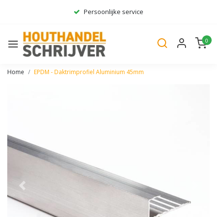
Persoonlijke service
Ruim assortiment
0
Gratis bezorgd*
Home
EPDM - Daktrimprofiel Aluminium 45mm
Vorige
Volge