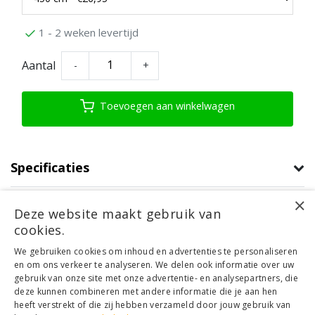
1 - 2 weken levertijd
Aantal
-
+
Toevoegen aan winkelwagen
Specificaties
×
Productomschrijving
Deze website maakt gebruik van
cookies.
Klantenservice
We gebruiken cookies om inhoud en advertenties te personaliseren
en om ons verkeer te analyseren. We delen ook informatie over uw
Mijn account
gebruik van onze site met onze advertentie- en analysepartners, die
Categorieën
deze kunnen combineren met andere informatie die je aan hen
Contactgegevens
heeft verstrekt of die zij hebben verzameld door jouw gebruik van