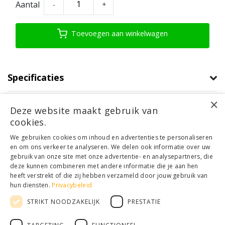
Aantal
-
+
Toevoegen aan winkelwagen
Specificaties
×
Product informatie
Deze website maakt gebruik van
cookies.
Klantenservice
We gebruiken cookies om inhoud en advertenties te personaliseren
en om ons verkeer te analyseren. We delen ook informatie over uw
Mijn account
gebruik van onze site met onze advertentie- en analysepartners, die
Categorieën
deze kunnen combineren met andere informatie die je aan hen
Contactgegevens
heeft verstrekt of die zij hebben verzameld door jouw gebruik van
hun diensten.
Privacybeleid
STRIKT NOODZAKELIJK
PRESTATIE
© Copyright 2026 - Houthandel Schrijver | Realisatie
Ladsgo.online
Algemene voorwaarden
|
Disclaimer
|
Privacy Policy
|
Sitemap
|
RSS