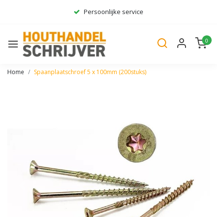
Persoonlijke service
Ruim assortiment
0
Gratis bezorgd*
Home
Spaanplaatschroef 5 x 100mm (200stuks)
Vorige
Volge