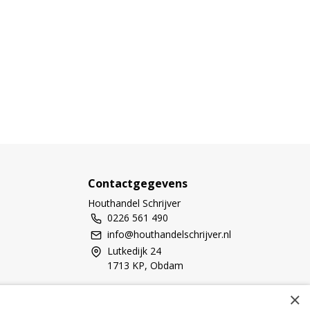
Contactgegevens
Houthandel Schrijver
0226 561 490
info@houthandelschrijver.nl
Lutkedijk 24
1713 KP, Obdam
KvK Number: 80275567
×
BTW-number: NL861613636B01