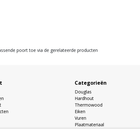
assende poort toe via de gerelateerde producten
t
Categorieën
Douglas
en
Hardhout
t
Thermowood
ucten
Eiken
Vuren
Plaatmateriaal
Buitenverblijven toebehoren
Prijslijst