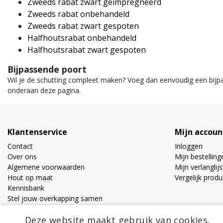
Zweeds rabat zwart geïmpregneerd
Zweeds rabat onbehandeld
Zweeds rabat zwart gespoten
Halfhoutsrabat onbehandeld
Halfhoutsrabat zwart gespoten
Bijpassende poort
Wil je de schutting compleet maken? Voeg dan eenvoudig een bijp
onderaan deze pagina.
Klantenservice
Mijn accoun
Contact
Inloggen
Over ons
Mijn bestelling
Algemene voorwaarden
Mijn verlanglijs
Hout op maat
Vergelijk prod
Kennisbank
Stel jouw overkapping samen
Privacy Policy
Deze website maakt gebruik van cookies.
Bestel en Bezorginformatie