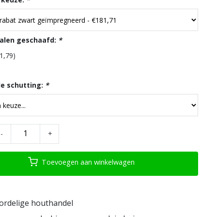
alen geschaafd:
*
1,79)
de schutting:
*
-
+
Toevoegen aan winkelwagen
ordelige houthandel