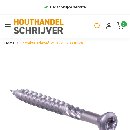
Persoonlijke service
Ruim assortiment
0
Gratis bezorgd*
Home
Potdekselschroef 5x50 RVS (200 stuks)
Vorige
Volge