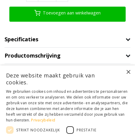
Toevoegen aan winkelwagen
Specificaties
Productomschrijving
×
Product informatie
Deze website maakt gebruik van
cookies.
Klantenservice
We gebruiken cookies om inhoud en advertenties te personaliseren
en om ons verkeer te analyseren. We delen ook informatie over uw
Mijn account
gebruik van onze site met onze advertentie- en analysepartners, die
Categorieën
deze kunnen combineren met andere informatie die je aan hen
Contactgegevens
heeft verstrekt of die zij hebben verzameld door jouw gebruik van
hun diensten.
Privacybeleid
STRIKT NOODZAKELIJK
PRESTATIE
© Copyright 2026 - Houthandel Schrijver | Realisatie
Ladsgo.online