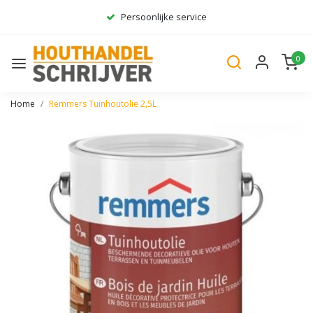
Persoonlijke service
Ruim assortiment
0
Gratis bezorgd*
Home
Remmers Tuinhoutolie 2,5L
Vorige
Volge