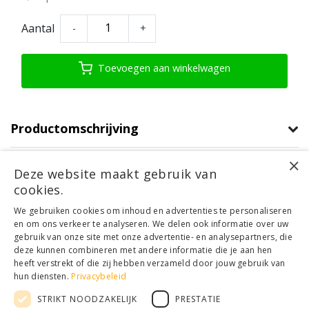
Aantal
-
+
Toevoegen aan winkelwagen
Productomschrijving
×
Product informatie
Deze website maakt gebruik van
cookies.
Klantenservice
We gebruiken cookies om inhoud en advertenties te personaliseren
en om ons verkeer te analyseren. We delen ook informatie over uw
Mijn account
gebruik van onze site met onze advertentie- en analysepartners, die
Categorieën
deze kunnen combineren met andere informatie die je aan hen
Contactgegevens
heeft verstrekt of die zij hebben verzameld door jouw gebruik van
hun diensten.
Privacybeleid
STRIKT NOODZAKELIJK
PRESTATIE
© Copyright 2026 - Houthandel Schrijver | Realisatie
Ladsgo.online