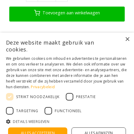
Toevoegen aan winkelwagen
×
Product informatie
Deze website maakt gebruik van
cookies.
Klantenservice
We gebruiken cookies om inhoud en advertenties te personaliseren
en om ons verkeer te analyseren. We delen ook informatie over uw
Mijn account
gebruik van onze site met onze advertentie- en analysepartners, die
Categorieën
deze kunnen combineren met andere informatie die je aan hen
Contactgegevens
heeft verstrekt of die zij hebben verzameld door jouw gebruik van
hun diensten.
Privacybeleid
STRIKT NOODZAKELIJK
PRESTATIE
© Copyright 2026 - Houthandel Schrijver | Realisatie
Ladsgo.online
Algemene voorwaarden
|
Disclaimer
|
Privacy Policy
|
Sitemap
|
RSS
TARGETING
FUNCTIONEEL
Feed
DETAILS WEERGEVEN
ALLES ACCEPTEREN
ALLES AFWIJZEN