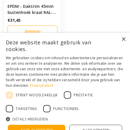
EPDM - Daktrim 45mm
buitenhoek kraal RAL-
kleur
€31,45
Bekijken
×
Deze website maakt gebruik van
cookies.
Klantenservice
We gebruiken cookies om inhoud en advertenties te personaliseren
en om ons verkeer te analyseren. We delen ook informatie over uw
Mijn account
gebruik van onze site met onze advertentie- en analysepartners, die
Categorieën
deze kunnen combineren met andere informatie die je aan hen
Contactgegevens
heeft verstrekt of die zij hebben verzameld door jouw gebruik van
hun diensten.
Privacybeleid
STRIKT NOODZAKELIJK
PRESTATIE
© Copyright 2026 - Houthandel Schrijver | Realisatie
Ladsgo.online
Algemene voorwaarden
|
Disclaimer
|
Privacy Policy
|
Sitemap
|
RSS
TARGETING
FUNCTIONEEL
Feed
DETAILS WEERGEVEN