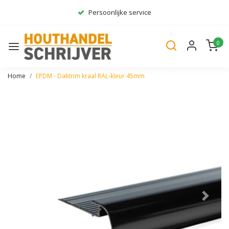
Persoonlijke service
Ruim assortiment
0
Gratis bezorgd*
Home
EPDM - Daktrim kraal RAL-kleur 45mm
Vorige
Volge