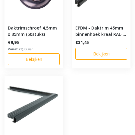
Daktrimschroef 4,5mm
EPDM - Daktrim 45mm
x 35mm (50stuks)
binnenhoek kraal RAL-
kleur
€9,95
€31,45
Vanaf
€9,95 per
Bekijken
Bekijken