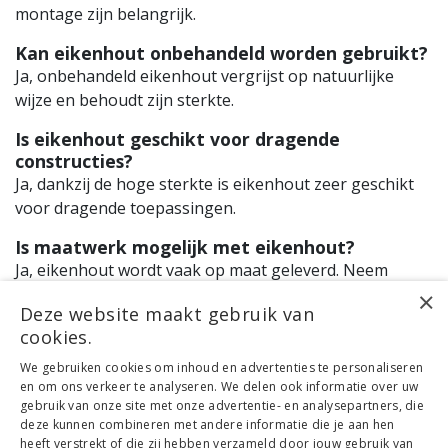
montage zijn belangrijk.
Kan eikenhout onbehandeld worden gebruikt?
Ja, onbehandeld eikenhout vergrijst op natuurlijke
wijze en behoudt zijn sterkte.
Is eikenhout geschikt voor dragende
constructies?
Ja, dankzij de hoge sterkte is eikenhout zeer geschikt
voor dragende toepassingen.
Is maatwerk mogelijk met eikenhout?
Ja, eikenhout wordt vaak op maat geleverd. Neem
×
contact op om de mogelijkheden te bespreken.
Deze website maakt gebruik van
cookies.
Klantenservice
We gebruiken cookies om inhoud en advertenties te personaliseren
en om ons verkeer te analyseren. We delen ook informatie over uw
Mijn account
gebruik van onze site met onze advertentie- en analysepartners, die
Categorieën
deze kunnen combineren met andere informatie die je aan hen
Contactgegevens
heeft verstrekt of die zij hebben verzameld door jouw gebruik van