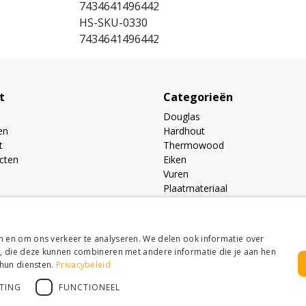
7434641496442
HS-SKU-0330
7434641496442
t
Categorieën
Douglas
en
Hardhout
t
Thermowood
ucten
Eiken
Vuren
Plaatmateriaal
Buitenverblijven toebehoren
Prijslijst
n en om ons verkeer te analyseren. We delen ook informatie over
s, die deze kunnen combineren met andere informatie die je aan hen
 hun diensten.
Privacybeleid
TING
FUNCTIONEEL