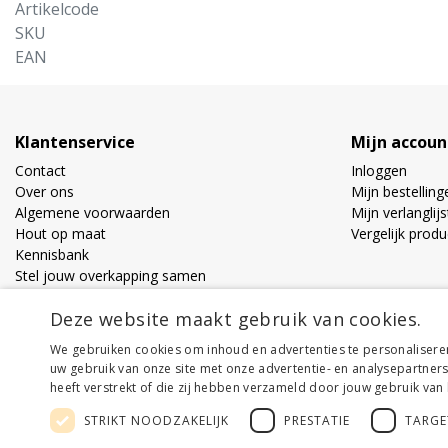
Artikelcode
SKU
EAN
Klantenservice
Mijn accoun
Contact
Inloggen
Over ons
Mijn bestelling
Algemene voorwaarden
Mijn verlanglijs
Hout op maat
Vergelijk prod
Kennisbank
Stel jouw overkapping samen
Privacy Policy
Deze website maakt gebruik van cookies.
Bestel en Bezorginformatie
Vacatures
We gebruiken cookies om inhoud en advertenties te personalisere
Veelgestelde vragen
uw gebruik van onze site met onze advertentie- en analysepartner
heeft verstrekt of die zij hebben verzameld door jouw gebruik van
STRIKT NOODZAKELIJK
PRESTATIE
TARGE
© Copyright 2026 - Houthandel Schrijver | Realisatie
Ladsgo.online