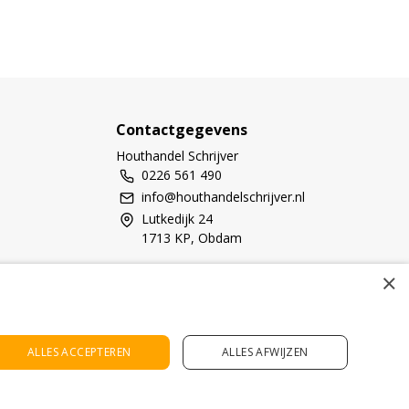
Contactgegevens
Houthandel Schrijver
0226 561 490
info@houthandelschrijver.nl
Lutkedijk 24
1713 KP, Obdam
KvK Number: 80275567
×
BTW-number: NL861613636B01
Bankrekening: NL03 RBRB 0200 6867 71
ALLES ACCEPTEREN
ALLES AFWIJZEN