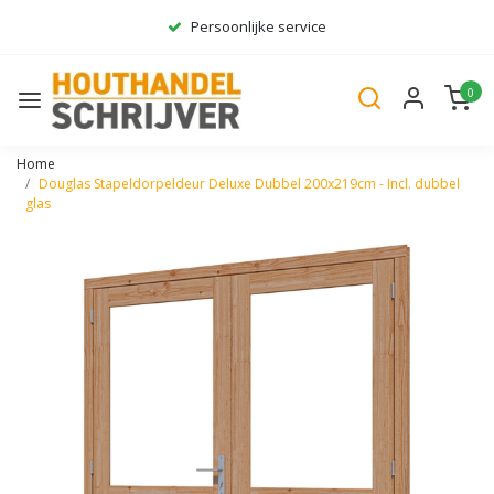
Persoonlijke service
Ruim assortiment
0
Gratis bezorgd*
Home
Douglas Stapeldorpeldeur Deluxe Dubbel 200x219cm - Incl. dubbel
glas
Vorige
Volge