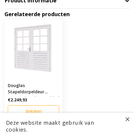
Product informatie
Gerelateerde producten
Douglas
Stapeldorpeldeur
zwart/wit Deluxe Dubbel
€2.249,93
200x219cm
Bekijken
×
Deze website maakt gebruik van
cookies.