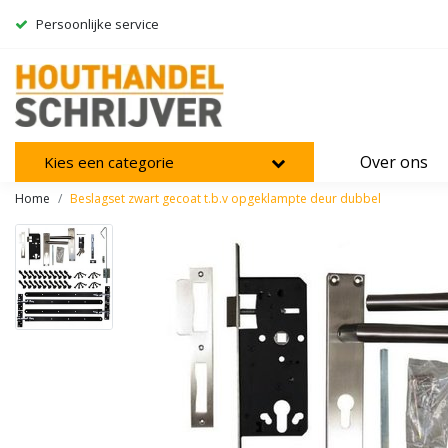
Persoonlijke service
Over ons
Kies een categorie
Home
Beslagset zwart gecoat t.b.v opgeklampte deur dubbel