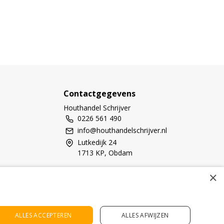
Contactgegevens
Houthandel Schrijver
0226 561 490
info@houthandelschrijver.nl
Lutkedijk 24
1713 KP, Obdam
KvK Number: 80275567
×
BTW-number: NL861613636B01
Bankrekening: NL03 RBRB 0200 6867 71
ALLES ACCEPTEREN
ALLES AFWIJZEN