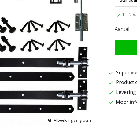
1 - 2 w
Aantal
Super vo
Product o
Levering 
Meer in
Afbeelding vergroten