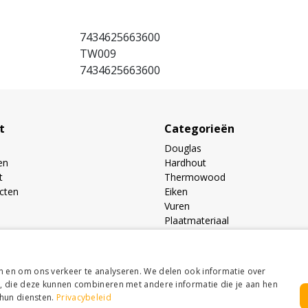
7434625663600
TW009
7434625663600
t
Categorieën
Douglas
en
Hardhout
t
Thermowood
ucten
Eiken
Vuren
Plaatmateriaal
Buitenverblijven toebehoren
Prijslijst
n en om ons verkeer te analyseren. We delen ook informatie over
s, die deze kunnen combineren met andere informatie die je aan hen
 hun diensten.
Privacybeleid