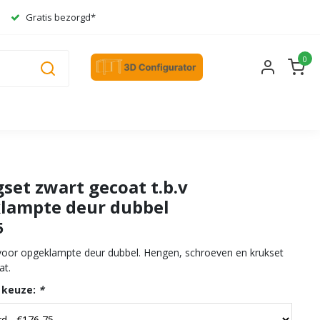
Gratis bezorgd*
0
set zwart gecoat t.b.v
lampte deur dubbel
5
voor opgeklampte deur dubbel. Hengen, schroeven en krukset
at.
 keuze:
*