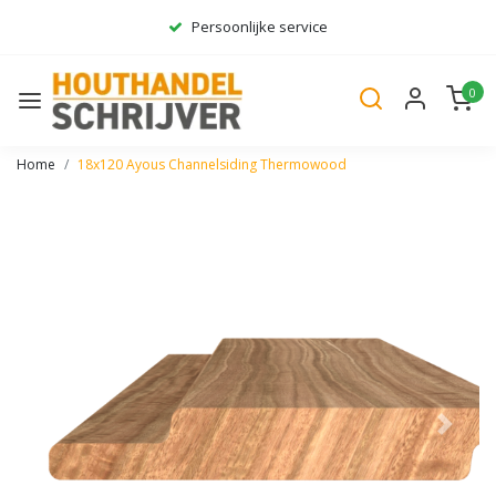
Persoonlijke service
Ruim assortiment
0
Gratis bezorgd*
Home
18x120 Ayous Channelsiding Thermowood
Vorige
Volge