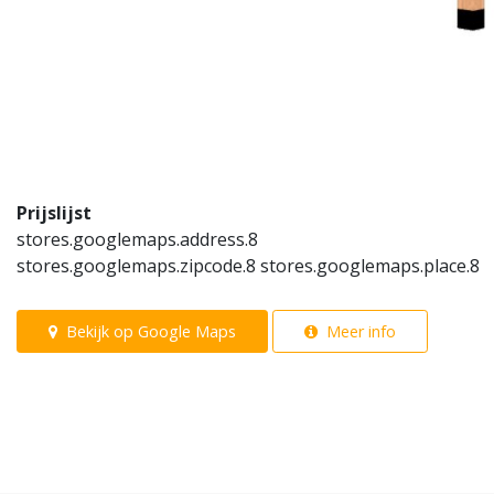
Prijslijst
stores.googlemaps.address.8
stores.googlemaps.zipcode.8 stores.googlemaps.place.8
Bekijk op Google Maps
Meer info