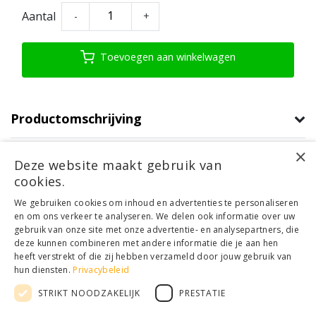
Aantal
-
+
Toevoegen aan winkelwagen
Productomschrijving
×
Product informatie
Deze website maakt gebruik van
cookies.
Klantenservice
We gebruiken cookies om inhoud en advertenties te personaliseren
en om ons verkeer te analyseren. We delen ook informatie over uw
Mijn account
gebruik van onze site met onze advertentie- en analysepartners, die
Categorieën
deze kunnen combineren met andere informatie die je aan hen
Contactgegevens
heeft verstrekt of die zij hebben verzameld door jouw gebruik van
hun diensten.
Privacybeleid
STRIKT NOODZAKELIJK
PRESTATIE
© Copyright 2026 - Houthandel Schrijver | Realisatie
Ladsgo.online
Algemene voorwaarden
|
Disclaimer
|
Privacy Policy
|
Sitemap
|
RSS