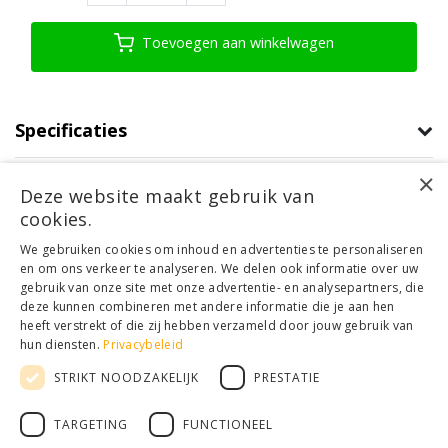
Toevoegen aan winkelwagen
Specificaties
×
Product informatie
Deze website maakt gebruik van
cookies.
Klantenservice
We gebruiken cookies om inhoud en advertenties te personaliseren
en om ons verkeer te analyseren. We delen ook informatie over uw
Mijn account
gebruik van onze site met onze advertentie- en analysepartners, die
Categorieën
deze kunnen combineren met andere informatie die je aan hen
Contactgegevens
heeft verstrekt of die zij hebben verzameld door jouw gebruik van
hun diensten.
Privacybeleid
STRIKT NOODZAKELIJK
PRESTATIE
© Copyright 2026 - Houthandel Schrijver | Realisatie
Ladsgo.online
Algemene voorwaarden
|
Disclaimer
|
Privacy Policy
|
Sitemap
|
RSS
TARGETING
FUNCTIONEEL
Feed