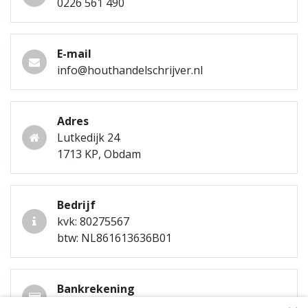
0226 561 490
E-mail
info@houthandelschrijver.nl
Adres
Lutkedijk 24
1713 KP, Obdam
Bedrijf
kvk: 80275567
btw: NL861613636B01
Bankrekening
NL03 RBRB 0200 6867 71