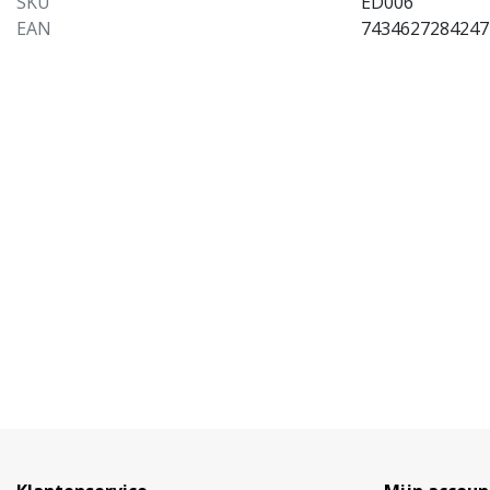
SKU
ED006
EAN
7434627284247