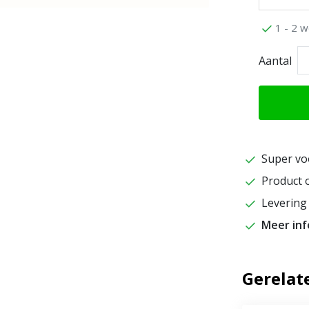
1 - 2 w
Aantal
Super vo
Product o
Levering 
Meer in
Gerelat